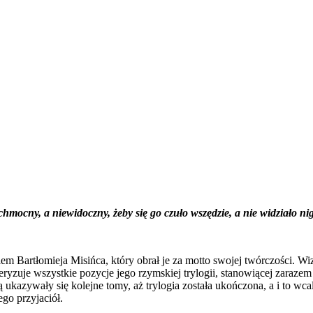
hmocny, a niewidoczny, żeby się go czuło wszędzie, a nie widziało n
kiem Bartłomieja Misińca, który obrał je za motto swojej twórczości. 
teryzuje wszystkie pozycje jego rzymskiej trylogii, stanowiącej zaraze
ą ukazywały się kolejne tomy, aż trylogia została ukończona, a i to w
go przyjaciół.