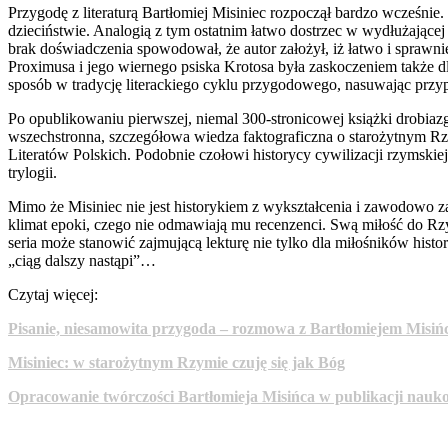
Przygodę z literaturą Bartłomiej Misiniec rozpoczął bardzo wcześni
dzieciństwie. Analogią z tym ostatnim łatwo dostrzec w wydłużającej s
brak doświadczenia spowodował, że autor założył, iż łatwo i sprawn
Proximusa i jego wiernego psiska Krotosa była zaskoczeniem także d
sposób w tradycję literackiego cyklu przygodowego, nasuwając przyp
Po opublikowaniu pierwszej, niemal 300-stronicowej książki drobiaz
wszechstronna, szczegółowa wiedza faktograficzna o starożytnym Rzy
Literatów Polskich. Podobnie czołowi historycy cywilizacji rzymsk
trylogii.
Mimo że Misiniec nie jest historykiem z wykształcenia i zawodowo z
klimat epoki, czego nie odmawiają mu recenzenci. Swą miłość do Rzy
seria może stanowić zajmującą lekturę nie tylko dla miłośników histo
„ciąg dalszy nastąpi”…
Czytaj więcej:
Pisanie, niesamowita przygoda – rozmowa z Bartłomiejem Misi
Misiniec: w starożytnym Rzymie czuję się jak Bóg
Opracowanie twórczości Bartłomieja Misińca w publikacji naukowe