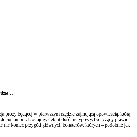
igdzie…
Wizja prozy będącej w pierwszym rzędzie zajmującą opowieścią, którą
m debiut autora. Dodajmy, debiut dość nietypowy, bo liczący prawie
cale nie koniec przygód głównych bohaterów, których – podobnie jak