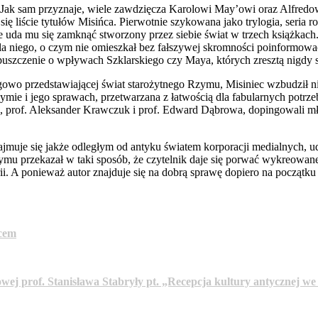
e. Jak sam przyznaje, wiele zawdzięcza Karolowi May’owi oraz Alfredo
ię liście tytułów Misińca. Pierwotnie szykowana jako trylogia, seria r
ie uda mu się zamknąć stworzony przez siebie świat w trzech książkach
la niego, o czym nie omieszkał bez fałszywej skromności poinformować 
uszczenie o wpływach Szklarskiego czy Maya, których zresztą nigdy si
gowo przedstawiającej świat starożytnego Rzymu, Misiniec wzbudził n
mie i jego sprawach, przetwarzana z łatwością dla fabularnych potrz
iej, prof. Aleksander Krawczuk i prof. Edward Dąbrowa, dopingowali m
ajmuje się jakże odległym od antyku światem korporacji medialnych, ud
mu przekazał w taki sposób, że czytelnik daje się porwać wykreowane
rii. A ponieważ autor znajduje się na dobrą sprawę dopiero na początk
ńcem
j prof. Stanisława Stabryły pt. „Recepcja kultury antycznej we w