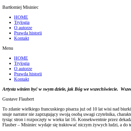
Bartłomiej Misiniec
HOME
Trylogia
O autorze
Prawda historii
Kontakt
Menu
HOME
Trylogia
O autorze
Prawda historii
Kontakt
Artysta winien być w swym dziele, jak Bóg we wszechświecie.
Wszec
Gustave Flaubert
To zdanie wielkiego francuskiego pisarza już od 10 lat wisi nad biur
snuje narrator nie zaprzątający swoją osobą uwagi czytelnika, charak
tysiąc stron i rozpoczęty w wieku lat 16. Konsekwentnie przez dekad
Flauber – Misiniec wydaje się traktować niczym żywych ludzi, a do te