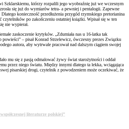
wi Szklarskiemu, którzy rozpalili jego wyobraźnię już we wczesnym
ozrosła się już do wymiarów tetra- a pewniej i pentalogii. Zapewne
. Dlatego konieczność przedłużenia przygód rzymskiego pretorianina
czytelników po zakończeniu ostatniej książki. Wpisał się w ten
ę nie wypierał.
iemałe zaskoczenie krytyków. „Zdumiała nas u 16-latka tak
eb powieści” – pisał Konrad Strzelewicz, ówczesny prezes Związku
łodego autora, aby wytrwale pracował nad dalszym ciągiem swojej
ało mu się z pasją odmalować żywy świat starożytności i oddał
mu przez niego światu. Między innymi dlatego ta lekka, wciągająca
u swej pisarskiej drogi, czytelnik z powodzeniem może oczekiwać, że
spółczesnej literaturze polskiej”